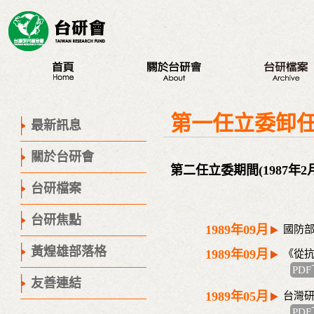
最新訊息
認識台研會
八大議題
第一任立委卸
創辦人
台研會週年活動
最新訊息
董事會
蔣渭水紀念活動
關於台研會
歷史腳步
研討會
第二任立委期間(1987年2月
聯絡我們
座談會
台研檔案
營隊
台研焦點
出版品
1989年09月
國防
議程專區
黃煌雄部落格
1989年09月
《從
PD
友善連結
1989年05月
台灣
PD