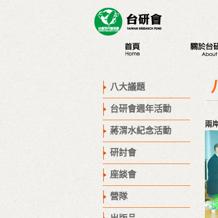
最新訊息
認識台研會
創辦人
八大議題
董事會
台研會週年活動
歷史腳步
兩
聯絡我們
蔣渭水紀念活動
研討會
座談會
營隊