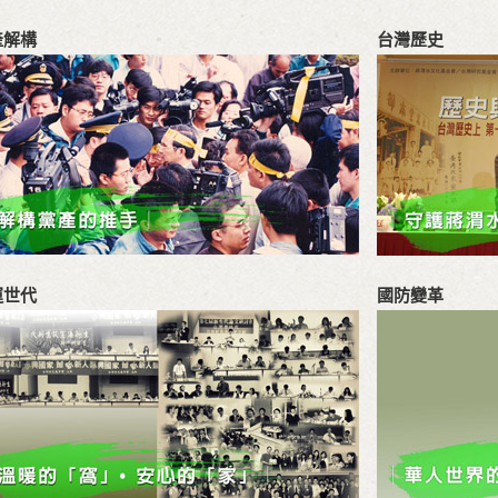
產解構
台灣歷史
運世代
國防變革