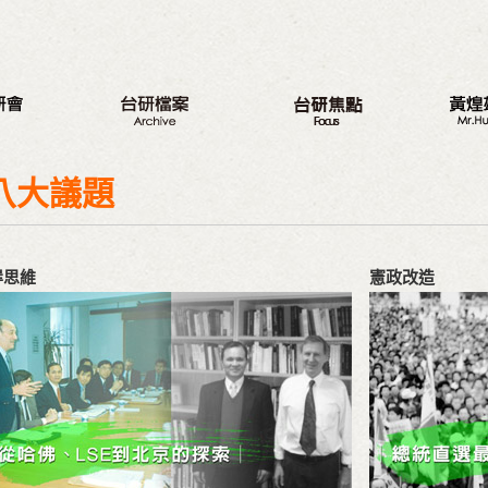
八大議題
新的旅程
最新動
台研會週年活動
三代台灣人
我的觀
八大議題
蔣渭水紀念活動
三大調查案
從政之
研討會
選舉記
岸思維
憲政改造
座談會
著作
營隊
與戈巴
出版品
議程專區