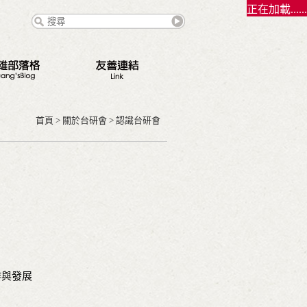
正在加載......
態
點
首頁
>
關於台研會
>
認識台研會
路
錄
契夫之緣
作與發展