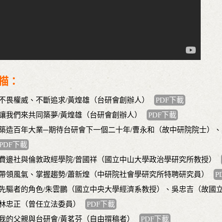
描：
.不畏權威、不斷追求/黃煌雄（台研會創辦人）
PDF下載
.讓我們來共同築夢/黃煌雄（台研會創辦人）
PDF下載
.築造百年大業─期待台研會下一個二十年/曹永和（故中研院院士）
PDF下載
.費邊社與倫敦政經學院/曾國祥（國立中山大學政治學研究所教授）
.帶領風氣、掌握趨勢/蕭新煌（中研院社會學研究所特聘研究員）
P
.先驅者的角色/朱雲鵬（國立中央大學經濟系教授）、吳忠吉（故國
林忠正（曾任立法委員）
PDF下載
.我的父親與台研會/黃茗芬（自由撰稿者）
PDF下載