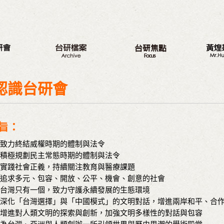
八大議題
新的旅程
最新動
台研會週年活動
三代台灣人
我的觀
認識台研會
蔣渭水紀念活動
三大調查案
從政之
研討會
選舉記
旨：
座談會
著作
致力終結威權時期的體制與法令
營隊
與戈巴
積極規劃民主常態時期的體制與法令
出版品
實踐社會正義，持續關注教育與醫療課題
議程專區
追求多元、包容、開放、公平、機會、創意的社會
台灣只有一個，致力守護永續發展的生態環境
深化「台灣選擇」與「中國模式」的文明對話，增進兩岸和平、合
增進對人類文明的探索與創新，加強文明多樣性的對話與包容