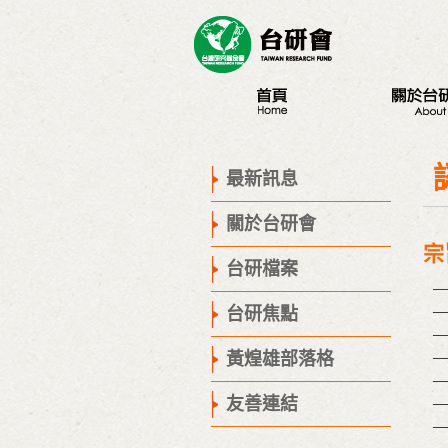
最新訊息
認識台研會
創辦人
最新訊息
董事會
關於台研會
歷史腳步
宗
聯絡我們
台研檔案
—
—
台研焦點
—
黃煌雄部落格
—
—
友善連結
—
—