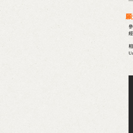
—
願
參
經
相
Un