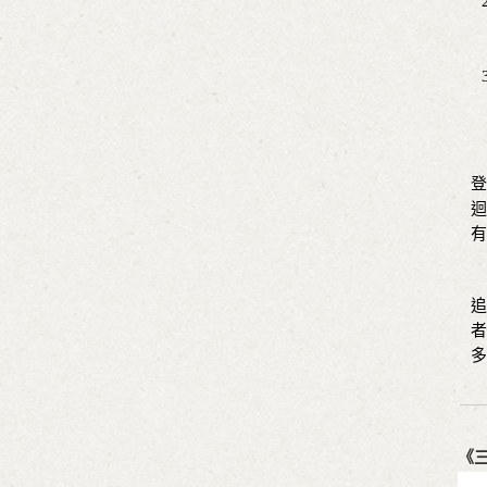
如
登
迴
有
從
追
者
多
《