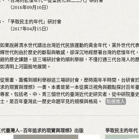
2、「台灣的悲愴年代－從皇民化到二二八」研討會
（2016年09月10日）
3、「爭取民主的年代」研討會
（2017年04月15日）
果說蔣渭水世代譜出台灣近代民族運動的黃金年代，黨外世代代表
輝世代則由於歷史的斷裂與敏感，卻深沉地經歷著台灣的悲愴年代
避的歷史課題。這三場研討會的順利舉辦，不僅打通三代台灣人的
如清明上河圖般地展開。
策畫、籌備到順利舉辦這三場研討會，歷時兩年半時間，台研會於2
求的現實與理想》一書。本書是第一本從廣泛視角與觀點探討百年
專家，包括老、中、青三個世代的臺灣近代史研究者，從中研院臺
士，是百年臺灣此一歷史命題罕見的規模與格局。
點選進入
三代臺灣人─百年追求的現實與理想》出版
爭取民主的年代