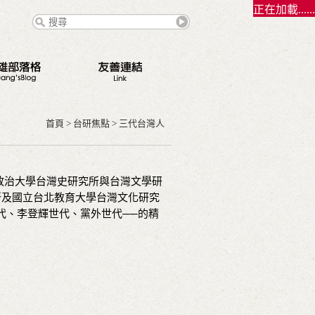
正在加載......
態
點
首頁
>
台研焦點
>
三代台灣人
路
錄
立政治大學台灣史研究所與台灣文學研
所及國立台北教育大學台灣文化研究
契夫之緣
代、李登輝世代、黨外世代──的精