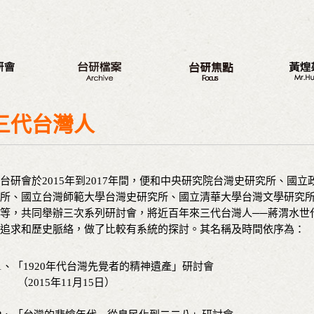
八大議題
新的旅程
最新動
台研會週年活動
三代台灣人
我的觀
三代台灣人
蔣渭水紀念活動
三大調查案
從政之
研討會
選舉記
研會於2015年到2017年間，便和中央研究院台灣史研究所、國
座談會
著作
所、國立台灣師範大學台灣史研究所、國立清華大學台灣文學研究
營隊
與戈巴
等，共同舉辦三次系列研討會，將近百年來三代台灣人──蔣渭水世
出版品
追求和歷史脈絡，做了比較有系統的探討。其名稱及時間依序為：
議程專區
1、「1920年代台灣先覺者的精神遺產」研討會
（2015年11月15日）