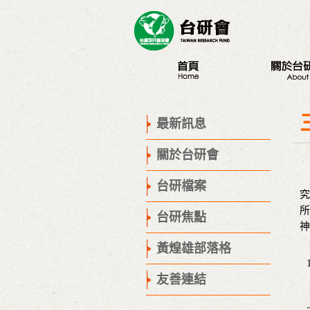
最新訊息
認識台研會
創辦人
最新訊息
董事會
關於台研會
歷史腳步
聯絡我們
台
台研檔案
究
所
台研焦點
神
黃煌雄部落格
友善連結