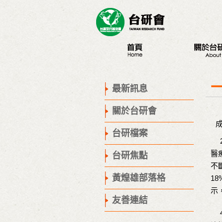
最新訊息
認識台研會
創辦人
最新訊息
董事會
關於台研會
歷史腳步
聯絡我們
台研檔案
2
醫
台研焦點
不
黃煌雄部落格
1
示
友善連結
4