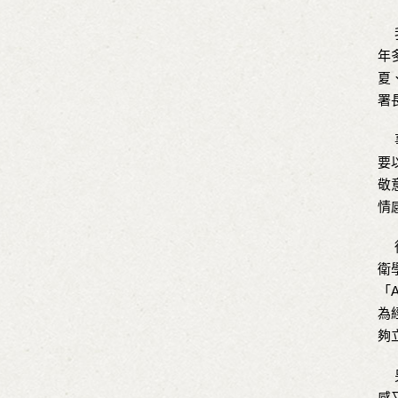
我
年
夏
署
事
要
敬
情
從
衛
「
為
夠
另
感