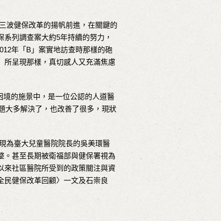
三波健保改革的揚帆前進，在關鍵的
保系列調查案大約5年持續的努力，
012年「B」案實地訪查時那樣的砲
〉所呈現那樣，真切感人又充滿焦慮
困境的施景中，是一位公認的人道醫
問題大多解決了，也改善了很多，現狀
現為臺大兒童醫院院長的吳美環醫
整。甚至長期被衛福部與健保署視為
以來社區醫院所受到的政策關注與資
全民健保改革回顧〉一文及石崇良