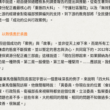
講中說道，經由健保總體檢系列調查報告的提出與推動，從衛生署到
療分配正義最核心的「重振四大科」、「守護社區醫院」以及「無效醫療
上游的經建會對衛福部預算編列的支持，到下游的教育部將「全民健
是一個「成功的公共行政案例」。
以熱情勇於承擔
這個成功的「案例」與「故事」，並非從天上掉下來，而是所有工
謙虛的態度不斷探索，並以堅定的意志與決心，共同寫下的。2012年
健保資源分配正義三部曲」這樣說道：「現在回想起來，如果歸納為
的是一種熱情，第二是一股傻勁，第三是一種堅持。……應該說，我
。」
東馬偕醫院院長張冠宇曾以一個意味深長的例子，來說明「四大科
台東馬偕醫院訪察，他做簡報時說：「黃委員，你現在坐的位置（會
置，行政院長、衛福部長來視察時都坐這個位置，立法委員、監察委
問題也差不多，這些年來，大約相同的簡報、相同的問題不知做過多
改善，很無感。」