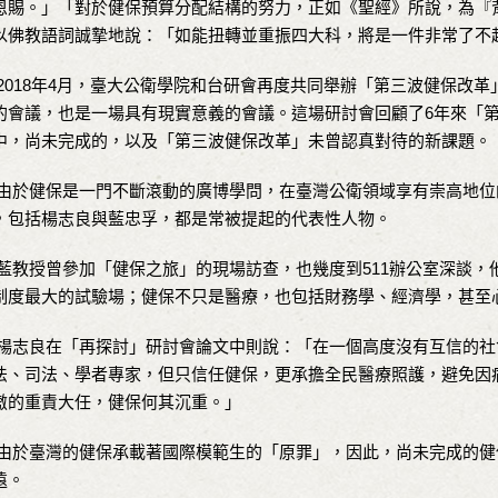
恩賜。」「對於健保預算分配結構的努力，正如《聖經》所說，為『
以佛教語詞誠摯地說：「如能扭轉並重振四大科，將是一件非常了不
018年4月，臺大公衛學院和台研會再度共同舉辦「第三波健保改革
的會議，也是一場具有現實意義的會議。這場研討會回顧了6年來「
中，尚未完成的，以及「第三波健保改革」未曾認真對待的新課題。
於健保是一門不斷滾動的廣博學問，在臺灣公衛領域享有崇高地位
，包括楊志良與藍忠孚，都是常被提起的代表性人物。
教授曾參加「健保之旅」的現場訪查，也幾度到511辦公室深談，
制度最大的試驗場；健保不只是醫療，也包括財務學、經濟學，甚至
志良在「再探討」研討會論文中則說：「在一個高度沒有互信的社
法、司法、學者專家，但只信任健保，更承擔全民醫療照護，避免因
傲的重責大任，健保何其沉重。」
於臺灣的健保承載著國際模範生的「原罪」，因此，尚未完成的健
遠。