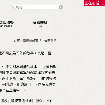
正在加載......
態
點
首頁
>
黃煌雄部落格
>
最新動態
路
化不可能為可能的故事，也是一個
錄
「化不可能為可能的故事──從國防與
契夫之緣
改變中央政府預算分配結構新方案的
，逐年下降，每年降3%，目前約只占
化不可能為可能的故事」。同時我也表
義也在上路中」。
「漫談從總統直選到全民健保」。在