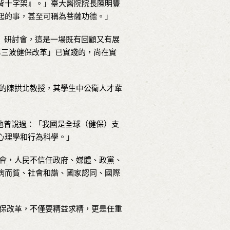
背十字架』。」臺大醫院院長陳明豐
起的事，甚至可稱為菩薩功德。」
」研討會，這是一場既有回顧又有展
第三波健保改革」已實踐的，尚在實
的陳拱北教授，其學生中公衛人才輩
他曾說過：「我國是全球（健保）支
心理學和行為科學。」
會，人民不信任政府、媒體、政黨、
病而貧、社會和諧、國家認同、國際
保改革，不僅要精益求精，更是任重