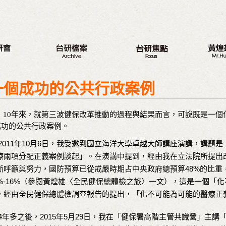
八大議題
新的旅程
最新動
一個成功的公共行政案例
台研會週年活動
三代台灣人
我的觀
蔣渭水紀念活動
三大調查案
從政之
10年來，就第三波健保改革推動的過程與結果而言，可說既是一個
研討會
選舉記
成功的公共行政案例。
座談會
著作
011年10月6日，我受邀到國立海洋大學卓越大師講座演講，講題是
營隊
與戈巴
療兩項分配正義案例談起」。在演講中提到，經由我在立法院所提出
出版品
斷呼籲與努力，國防預算已從戒嚴時期占中央政府總預算48%的比重
議程專區
8%-16%（參閱黃煌雄〈全民健保總體檢之旅〉一文），這是一個「
，經由全民健保總體檢調查報告的提出，「化不可能為可能的醫療正
年多之後，2015年5月29日，我在「健保署高階主管共識營」主講