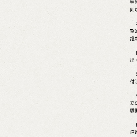
種
則
2
望
踐
由
出
藍
付
楊
立
驕
由
道