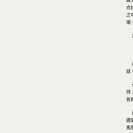
合
之
場
走
在
話
花
持
各
而
適
馬