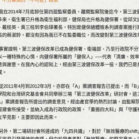
不分黨派的「不可逆」政策
在2014年7月底卸任第四屆監察委員，離開監察院後迄今，第三波
多來，衛生署已升格為衛生福利部，健保局也升格為健保署，從邱文
、戴桂英、黃三桂到李伯璋署長，特別是健保總體檢系列調查案進行
長的蔡淑鈴，都沒有因為我已不在監委職位，而改變對第三波健保改
實證明，第三波健保改革已成為健保署、衛福部、乃至行政院不分
以一種特殊的心情，向健保署所屬的「健保人」──代表「清廉、效
意與謝意。在我內心的認知上，經由第三波健保改革一役，我們已是
感。
2011年4月到2012年3月，亦即在「A」案調查報告已提出，而「
學院和台灣研究基金會共同舉辦三場「第三波健保改革」研討會，這
A」案調查報告所提出的調查意見，經由產官學的熱烈討論，由監察
經建會所接受，並納入成為行政院的政策，「重振四大科」與「守護
立竿見影，主要即因此而來。
外，第二場研討會所達成的「九四共識」，對於「無效醫療的shif
又容易引發爭論的會議，但由於發表者對「無效醫療」的堅定意志，