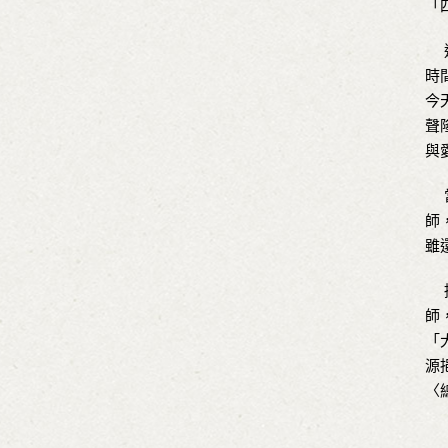
「
這
時
今
聲
與
當
師
雖
擔
師
「
源
〈