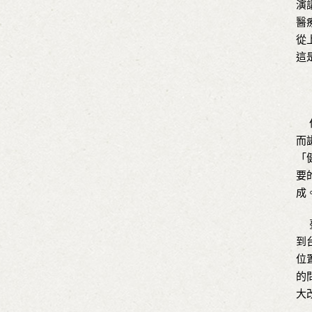
演
醫
從
這
但
而
「
要
成
臺
到
位
的
大