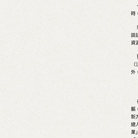
一
時
新
談
資
醫
（
外
在
軀
新
總
果