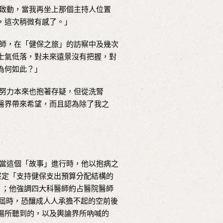
啟動，當我再坐上那個主持人位置
，這次稍微有感了。」
師，在「健保之旅」的訪察中及幾次
士氣低落，對未來遠景沒有把握，對
為何如此？」
努力本來也抱著存疑，但從洗腎
醫界帶來希望，而且認為除了我之
當這個「故事」進行時，他以抱病之
堅定「支持健保支出預算分配結構的
」；他強調四大科醫師約占醫院醫師
，屆時，恐釀成人人承擔不起的空前後
場所聽到的，以及輿論界所吶喊的