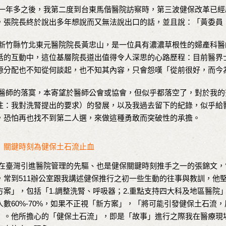
年多之後，我第二度到台東馬偕醫院訪察時，第三波健保改革已經
，張院長終於說出多年想說而又無法說出口的話，並且說：「黃委員
竹縣竹北東元醫院院長黃忠山，是一位具有濃濃草根性的婦產科醫
話的互動中，這位基層院長道出值得令人深思的心路歷程：目前醫界
源分配也不知從何談起，也不知其內容，只會怨嘆「從前很好，而今
師的落寞，本寄望於醫師公會或協會，但似乎都落空了，對於我的
注：我對洗腎提出的要求）的發展，以及我過去留下的紀錄，似乎給
，恐怕再也找不到第二人選，來做這種勇敢而突破性的承擔。
關鍵時刻為健保土石流止血
臺灣引進醫院管理的先驅、也是健保關鍵時刻推手之一的張錦文，
，常到511辦公室跟我講述健保推行之初一些生動的往事與教訓，他
方案」，包括「1.調整洗腎、呼吸器；2.重點支持四大科及地區醫院
人數60%-70%，如果不正視「新方案」，「將可能引發健保土石流
」。他所擔心的「健保土石流」，即是「故事」進行之際我在醫療現