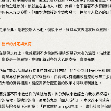
討論時全程參與，他就坐在主持人（我）旁邊，台下坐著不少腎臟科
中似有人想要發難，但面對謝教授的坐鎮與發言，這場令人擔心的研
。
筆至此，謝教授斯人已逝，惆悵不已，謹以本文表達哀思與感謝。
醫界的肯定與支持
健保之旅上，我感受到不少像謝教授這類醫界大老的溫暖。沿途很
，像我是一個異類，竟然能得到各類大老的支持，實屬先例。
蓮門諾醫院總執行長黃勝雄即曾打趣說，他至少到511辦公室和我
；洗腎界精神領袖的沈富雄醫師，在看到我有關無效醫療的改革主張
類大老的實質相挺，醫療資源分配正義的改革才得以順利推動。
分屬不同宗教信仰的醫院院長，也分別以宗教語言向我表達祝福，
當的時候，做適當的事，從馬英九到『四人成行』，本次改革可望有成，
偕醫院院長蔡正河則說：「在當前的timing和氛圍下，進行這項健