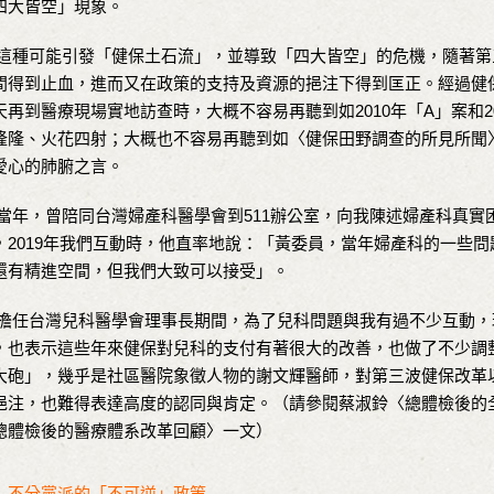
四大皆空」現象。
種可能引發「健保土石流」，並導致「四大皆空」的危機，隨著第
間得到止血，進而又在政策的支持及資源的挹注下得到匡正。經過健
天再到醫療現場實地訪查時，大概不容易再聽到如2010年「A」案和2
隆隆、火花四射；大概也不容易再聽到如〈健保田野調查的所見所聞
愛心的肺腑之言。
年，曾陪同台灣婦產科醫學會到511辦公室，向我陳述婦產科真實
，2019年我們互動時，他直率地說：「黃委員，當年婦產科的一些
還有精進空間，但我們大致可以接受」。
任台灣兒科醫學會理事長期間，為了兒科問題與我有過不少互動，
，也表示這些年來健保對兒科的支付有著很大的改善，也做了不少調
大砲」，幾乎是社區醫院象徵人物的謝文輝醫師，對第三波健保改革
挹注，也難得表達高度的認同與肯定。（請參閱蔡淑鈴〈總體檢後的
總體檢後的醫療體系改革回顧〉一文）