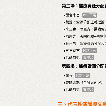
第三場：醫療資源分配
●開會宗旨
PDF下載
●葉浩：資源分配正義理論
●李玉春、陳珮青：醫療資
●陳麗光：英國經驗─國家
●蔡甫昌：醫療資源分配和N
●三三宣言
PDF下載
●活動剪影
看照片
第四場：醫療資源分配
●議程
PDF下載
●會議網站（含發表內容）
●活動剪影
看照片
三、代表性演講與文