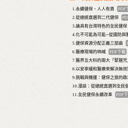
1.永續健保、人人有責
PDF
2.從總統直選到二代健保
P
3.論具有台灣特色的全民健保
4.化不可能為可能─從國防
5.健保資源分配正義三部曲
6.醫療現場的吶喊
PDF下載
7.醫界五大科的兩大「緊箍咒
8.以安寧緩和醫療來解決無
9.挑戰與機運：健保之旅的啟
10.漫談：從總統直選到全民
11.全民健保永續改革
PDF