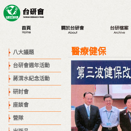
最新訊息
認識台研會
八大議題
醫療健保
創辦人
台研會週年活動
八大議題
董事會
蔣渭水紀念活動
台研會週年活動
歷史腳步
研討會
聯絡我們
座談會
蔣渭水紀念活動
營隊
研討會
出版品
議程專區
座談會
營隊