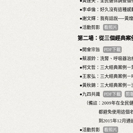
●黃達夫：全民健保調查值
●李卓倫：好久沒有這種感
●謝文輝：我有話說──黃
●活動剪影
看照片
第二場：從三個經典案
●開會宗旨
PDF下載
●蔡淑鈴：洗腎、呼吸器治
●柯文哲：三大經典案例－
●王家弘：三大經典案例－
●黃秋錦：三大經典案例－
●九四共識
PDF下載
剪
（備註：2009年在全民
都避免使用這個名詞；20
到2015年12月通過「
●活動剪影
看照片