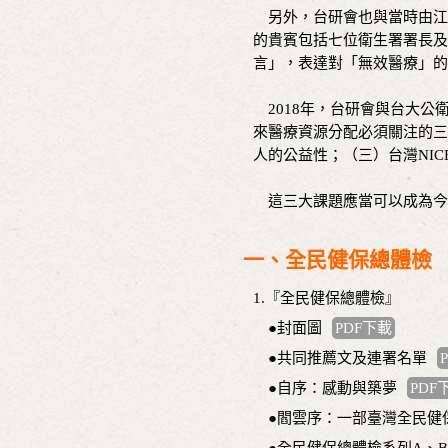
另外，台研會也與當時由江
的貴賓包括七位衛生署署長及
言」，表達對「無效醫療」的
2018年，台研會與台大公
來醫療資源分配必須關注的三
人的公益性；（三）台灣NIC
這三大課題應當可以成為今
一、全民健保總體檢
1.『全民健保總體檢』
●封面圖
PDF下載
●共同推薦文及連署名單
●自序：感動與築夢
PDF
●閻雲序：一部臺灣全民健