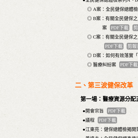
●全民健保總體檢系列A、B
◎ A案：全民健保總體檢
◎ B案：有關全民健保之
案
PDF下載
剪
◎ C案：有關全民健保之「
PDF下載
剪報
◎ D案：如何有效落實「重
◎ 醫療糾紛案
PDF下載
二、第三波健保改革
第一場：醫療資源分配
●開會宗旨
PDF下載
●議程
PDF下載
●江東亮：健保總體檢揭開